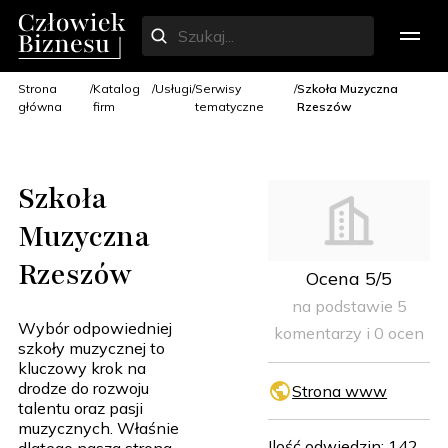
Strona
Katalog
Usługi
Serwisy
Szkoła Muzyczna
główna
firm
tematyczne
Rzeszów
Szkoła
Muzyczna
Rzeszów
Ocena 5/5
na podstawie 5
Wybór odpowiedniej
komentarzy i 0 ocen
szkoły muzycznej to
kluczowy krok na
drodze do rozwoju
Strona www
talentu oraz pasji
muzycznych. Właśnie
Ilość odwiedzin: 142