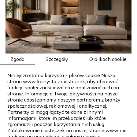
Zgoda
Szczegóły
O plikach cookie
Dlaczego warto odwiedzić salon i zobaczyć
ekskluzywne meble włoskie przed podjęciem
Niniejsza strona korzysta z plików cookie Nasza
decyzji o zakupie
strona www korzysta z ciasteczek, aby oferować
funkcje społecznościowe oraz analizować ruch na
Wybór mebli do wnętrza to nie tylko decyzja
stronie. Informacje o Twojej aktywności na naszej
estetyczna, ale również...
stronie udostępniamy naszym partnerom z branży
społecznościowej, reklamowej i analitycznej.
Partnerzy ci mogą łączyć te dane z innymi
informacjami, które im przekazałeś lub które
zgromadzili podczas korzystania z ich usług.
Zablokowanie ciasteczek na naszej stronie www nie
wpływa na prawidłowe działanie serwisu.