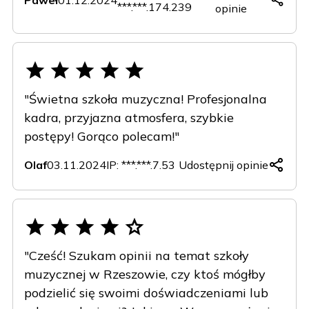
Paweł
01.12.2024
***.***.174.239
opinie
Copy
Facebook
X
LinkedIn
(Twitter)
"Świetna szkoła muzyczna! Profesjonalna
kadra, przyjazna atmosfera, szybkie
postępy! Gorąco polecam!"
Olaf
03.11.2024
IP: ***.***.7.53
Udostępnij opinie
Copy
Facebook
X
LinkedIn
(Twitter)
"Cześć! Szukam opinii na temat szkoły
muzycznej w Rzeszowie, czy ktoś mógłby
podzielić się swoimi doświadczeniami lub