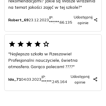
rekomendacjami? Jakie są Wasze wrażenia
na temat jakości zajęć w tej szkole?"
Udostępnij
IP:
Robert_69
23.12.2023
***.***.66.135
opinie
Copy
Facebook
X
LinkedIn
(Twitter)
"Najlepsza szkoła w Rzeszowie!
Profesjonalni nauczyciele, świetna
atmosfera. Gorąco polecam! ????"
Udostępnij
IP:
Ida_71
04.03.2023
***.***.245.164
opinie
Copy
Facebook
X
LinkedIn
(Twitter)