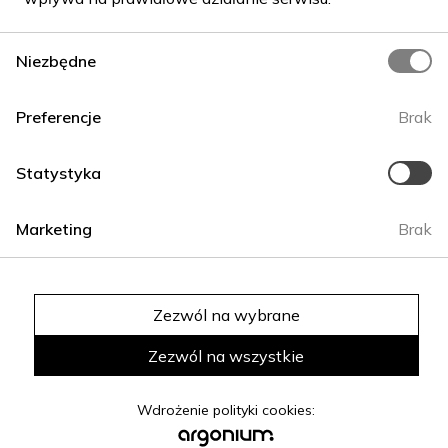
Niezbędne
Preferencje
Brak
Statystyka
O nas
Kontakt
Polityka prywatności (RODO. Cookies)
Marketing
Brak
Zezwól na wybrane
©2026 Katalog stron internetowych. ©2025
Zezwól na wszystkie
Polityka prywatności
Ustawienia plików cookie
Wdrożenie polityki cookies: