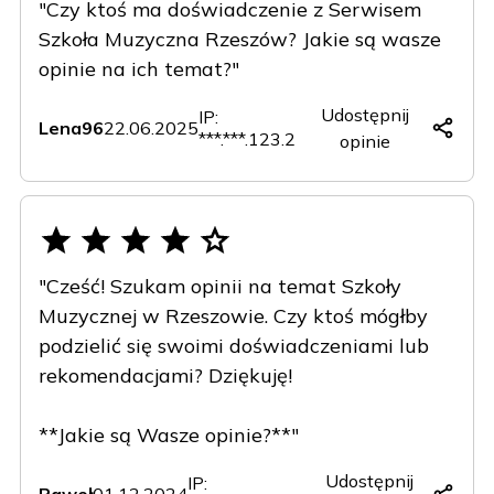
"Czy ktoś ma doświadczenie z Serwisem
Szkoła Muzyczna Rzeszów? Jakie są wasze
opinie na ich temat?"
Udostępnij
IP:
Lena96
22.06.2025
***.***.123.2
opinie
Copy
Facebook
X
LinkedIn
(Twitter)
"Cześć! Szukam opinii na temat Szkoły
Muzycznej w Rzeszowie. Czy ktoś mógłby
podzielić się swoimi doświadczeniami lub
rekomendacjami? Dziękuję!
**Jakie są Wasze opinie?**"
Udostępnij
IP: