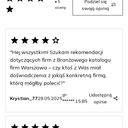
Podziel się
• 5
oceny
swoją opinią
"Hej wszystkim! Szukam rekomendacji
dotyczących firm z Branżowego katalogu
firm Warszawa – czy ktoś z Was miał
doświadczenia z jakąś konkretną firmą,
którą mógłby polecić?"
Udostępnij
IP:
Krystian_77
28.05.2025
***.***.15.85
opinie
Copy
Facebook
X
LinkedIn
(Twitter)