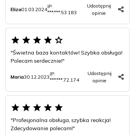
Udostępnij
IP:
Eliza
01.03.2024
***.***.53.183
opinie
Copy
Facebook
X
LinkedIn
(Twitter)
"Świetna baza kontaktów! Szybka obsługa!
Polecam serdecznie!"
Udostępnij
IP:
Maria
30.12.2023
***.***.72.174
opinie
Copy
Facebook
X
LinkedIn
(Twitter)
"Profesjonalna obsługa, szybka reakcja!
Zdecydowanie polecam!"