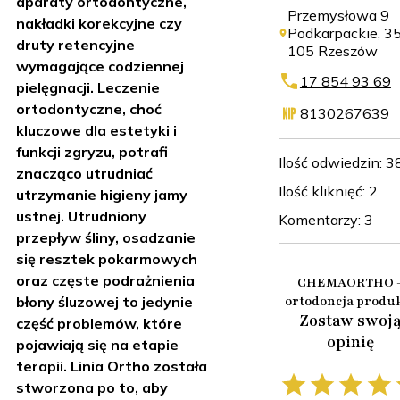
aparaty ortodontyczne,
Przemysłowa 9
nakładki korekcyjne czy
Podkarpackie, 3
druty retencyjne
105 Rzeszów
wymagające codziennej
17 854 93 69
pielęgnacji. Leczenie
ortodontyczne, choć
8130267639
kluczowe dla estetyki i
funkcji zgryzu, potrafi
Ilość odwiedzin: 3
znacząco utrudniać
Ilość kliknięć: 2
utrzymanie higieny jamy
ustnej. Utrudniony
Komentarzy: 3
przepływ śliny, osadzanie
się resztek pokarmowych
oraz częste podrażnienia
CHEMAORTHO 
ortodoncja produ
błony śluzowej to jedynie
Zostaw swoj
część problemów, które
opinię
pojawiają się na etapie
terapii. Linia Ortho została
stworzona po to, aby