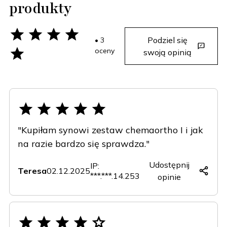
produkty
Podziel się
• 3
oceny
swoją opinią
"Kupiłam synowi zestaw chemaortho I i jak
na razie bardzo się sprawdza."
Udostępnij
IP:
Teresa
02.12.2025
***.***.14.253
opinie
Copy
Facebook
X
LinkedIn
(Twitter)