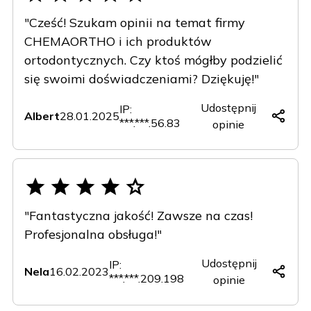
"Cześć! Szukam opinii na temat firmy
CHEMAORTHO i ich produktów
ortodontycznych. Czy ktoś mógłby podzielić
się swoimi doświadczeniami? Dziękuję!"
Udostępnij
IP:
Albert
28.01.2025
***.***.56.83
opinie
Copy
Facebook
X
LinkedIn
(Twitter)
"Fantastyczna jakość! Zawsze na czas!
Profesjonalna obsługa!"
Udostępnij
IP:
Nela
16.02.2023
***.***.209.198
opinie
Copy
Facebook
X
LinkedIn
(Twitter)