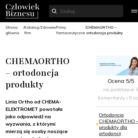
Strona
Katalog
Zdrowie
Firmy
CHEMAORTHO –
główna
firm
farmaceutyczne
ortodoncja produkty
CHEMAORTHO
– ortodoncja
Ocena 5/5
produkty
na podstawie 
komentarzy i 0 o
Linia Ortho od CHEMA-
ELEKTROMET powstała
Ortodoncja
jako odpowiedź na
CHEMAORTHO 
wyzwania, z którymi
produkty dla
mierzą się osoby noszące
ortodoncji